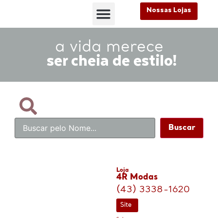
Nossas Lojas
FALE CONOSCO
Nossas Lojas
FALE CONOSCO
a vida merece
ser cheia de estilo!
Buscar
Loja
4R Modas
(43) 3338-1620
Site