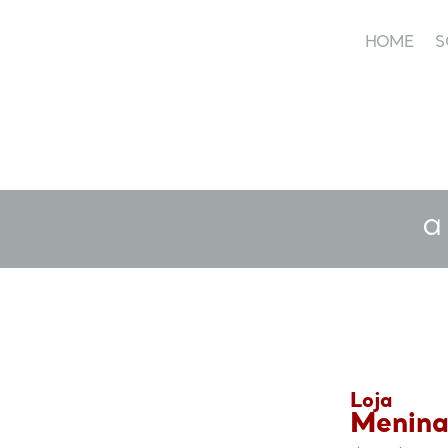
HOME
S
HOME
a
Loja
Menina