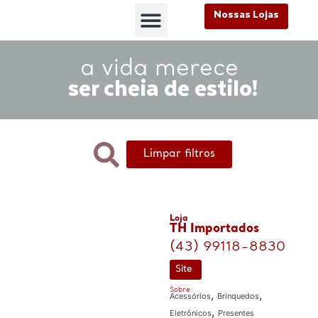
Nossas Lojas
FALE CONOSCO
Nossas Lojas
FALE CONOSCO
a vida merece
ser cheia de estilo!
Limpar filtros
Loja
TH Importados
(43) 99118-8830
Site
Sobre:
,
,
Acessórios
Brinquedos
,
Eletrônicos
Presentes