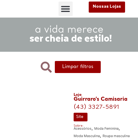
Nossas Lojas
FALE CONOSCO
Nossas Lojas
FALE CONOSCO
a vida merece
ser cheia de estilo!
Limpar filtros
Loja
Guirraro’s Camisaria
(43) 3327-5891
Site
Sobre:
,
,
Acessórios
Moda Feminina
,
Moda Masculina
Roupa masculina