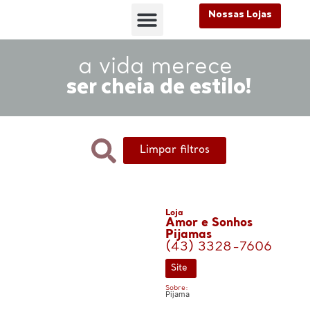
Nossas Lojas
FALE CONOSCO
Nossas Lojas
FALE CONOSCO
a vida merece
ser cheia de estilo!
Limpar filtros
Loja
Amor e Sonhos
Pijamas
(43) 3328-7606
Site
Sobre:
Pijama