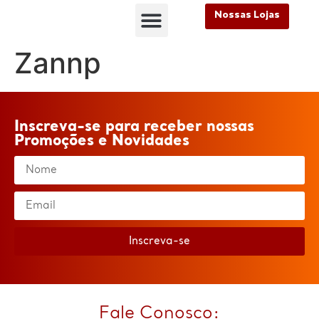
Nossas Lojas
FALE CONOSCO
Nossas Lojas
FALE CONOSCO
Zannp
Inscreva-se para receber nossas
Promoções e Novidades
Inscreva-se
Fale Conosco: