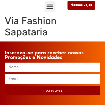
Nossas Lojas
FALE CONOSCO
Nossas Lojas
FALE CONOSCO
Via Fashion
Sapataria
Inscreva-se para receber nossas
Promoções e Novidades
Inscreva-se