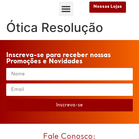
Nossas Lojas
FALE CONOSCO
Nossas Lojas
FALE CONOSCO
Ótica Resolução
Inscreva-se para receber nossas
Promoções e Novidades
Inscreva-se
Fale Conosco: