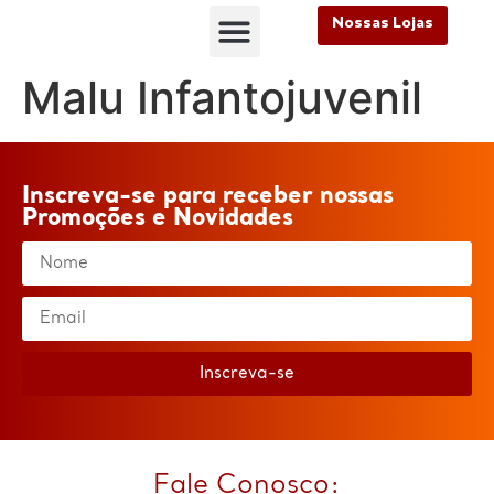
Nossas Lojas
FALE CONOSCO
Nossas Lojas
FALE CONOSCO
Malu Infantojuvenil
Inscreva-se para receber nossas
Promoções e Novidades
Inscreva-se
Fale Conosco: