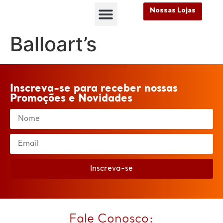
Nossas Lojas
FALE CONOSCO
Nossas Lojas
FALE CONOSCO
Balloart’s
Inscreva-se para receber nossas
Promoções e Novidades
Inscreva-se
Fale Conosco: